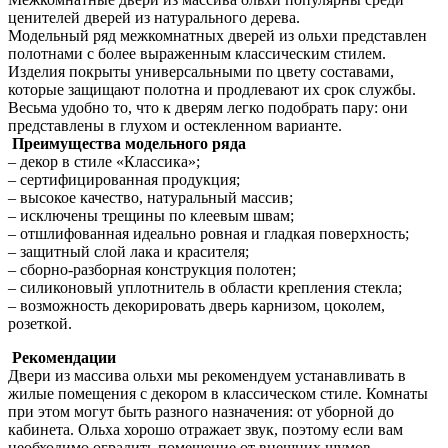
ценителей дверей из натурального дерева.
Модельный ряд межкомнатных дверей из ольхи представлен
полотнами с более выраженным классическим стилем.
Изделия покрыты универсальными по цвету составами,
которые защищают полотна и продлевают их срок службы.
Весьма удобно то, что к дверям легко подобрать пару: они
представлены в глухом и остекленном варианте.
Преимущества модельного ряда
– декор в стиле «Классика»;
– сертифицированная продукция;
– высокое качество, натуральный массив;
– исключены трещины по клеевым швам;
– отшлифованная идеально ровная и гладкая поверхность;
– защитный слой лака и красителя;
– сборно-разборная конструкция полотен;
– силиконовый уплотнитель в области крепления стекла;
– возможность декорировать дверь карнизом, цоколем,
розеткой.
Рекомендации
Двери из массива ольхи мы рекомендуем устанавливать в
жилые помещения с декором в классическом стиле. Комнаты
при этом могут быть разного назначения: от уборной до
кабинета. Ольха хорошо отражает звук, поэтому если вам
необходимо оградить помещение от внешних шумов –